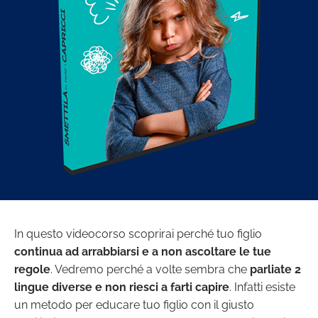
In questo videocorso scoprirai perché tuo figlio
continua ad arrabbiarsi e a non ascoltare le tue
regole
. Vedremo perché a volte sembra che
parliate 2
lingue diverse e non riesci a farti capire
. Infatti esiste
un metodo per educare tuo figlio con il giusto