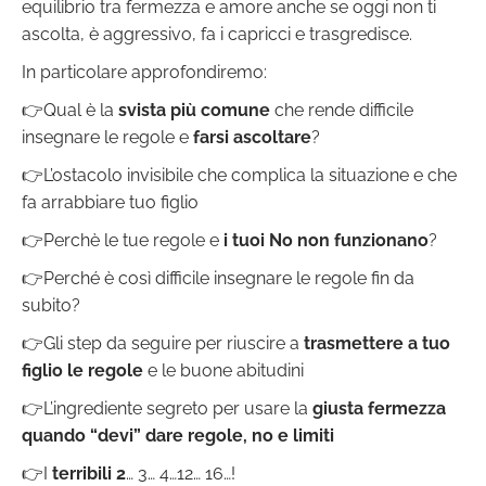
equilibrio tra fermezza e amore anche se oggi non ti
ascolta, è aggressivo, fa i capricci e trasgredisce.
In particolare approfondiremo:
👉Qual è la
svista più comune
che rende difficile
insegnare le regole e
farsi ascoltare
?
👉L’ostacolo invisibile che complica la situazione e che
fa arrabbiare tuo figlio
👉Perchè le tue regole e
i tuoi No non funzionano
?
👉Perché è così difficile insegnare le regole fin da
subito?
👉Gli step da seguire per riuscire a
trasmettere a tuo
figlio le regole
e le buone abitudini
👉L’ingrediente segreto per usare la
giusta fermezza
quando “devi” dare regole, no e limiti
👉I
terribili 2
… 3… 4…12… 16…!