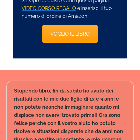
2. Dopo l’acquisto vai in questa pagina:
VIDEO CORSO REGALO
e inserisci il tuo
numero di ordine di Amazon
VOGLIO IL LIBRO
Stupendo libro, fin da subito ho avuto dei
risultati con le mie due figlie di 13 e 9 anni e
non potete neanche immaginare quanto mi
dispiace non avervi trovato prima!! Ora sono
felice perché con il vostro aiuto ho potuto
risolvere situazioni disperate che da anni non
riuscivo a gestire nonostante le mie ricerche