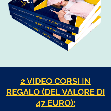
2 VIDEO
CORSI
IN
RE
G
ALO
(DEL VALORE DI
47 EURO)
: