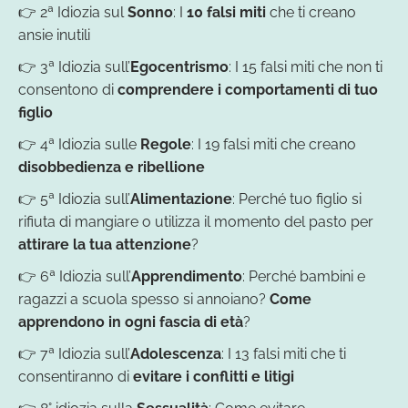
👉 2ª Idiozia sul
Sonno
: I
10 falsi miti
che ti creano
ansie inutili
👉 3ª Idiozia sull’
Egocentrismo
: I 15 falsi miti che non ti
consentono di
comprendere i comportamenti di tuo
figlio
👉 4ª Idiozia sulle
Regole
: I
19 falsi miti
che creano
disobbedienza e ribellione
👉 5ª Idiozia sull’
Alimentazione
: Perché tuo figlio si
rifiuta di mangiare o utilizza il
momento del pasto per
attirare la tua attenzione
?
👉 6ª Idiozia sull’
Apprendimento
: Perché bambini e
ragazzi a scuola spesso si annoiano?
Come
apprendono in ogni fascia di età
?
👉 7ª Idiozia sull’
Adolescenza
: I
13 falsi miti
che ti
consentiranno di
evitare i conflitti e litigi