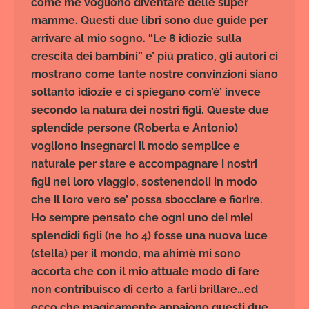
come me vogliono diventare delle super
mamme. Questi due libri sono due guide per
arrivare al mio sogno. “Le 8 idiozie sulla
crescita dei bambini” e’ più pratico, gli autori ci
mostrano come tante nostre convinzioni siano
soltanto idiozie e ci spiegano com’è’ invece
secondo la natura dei nostri figli. Queste due
splendide persone (Roberta e Antonio)
vogliono insegnarci il modo semplice e
naturale per stare e accompagnare i nostri
figli nel loro viaggio, sostenendoli in modo
che il loro vero se’ possa sbocciare e fiorire.
Ho sempre pensato che ogni uno dei miei
splendidi figli (ne ho 4) fosse una nuova luce
(stella) per il mondo, ma ahimè mi sono
accorta che con il mio attuale modo di fare
non contribuisco di certo a farli brillare…ed
ecco che magicamente appaiono questi due