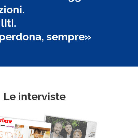
zioni.
iti.
i perdona, sempre»
Le interviste