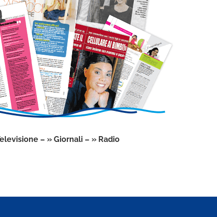
Televisione
– »
Giornali
– »
Radio