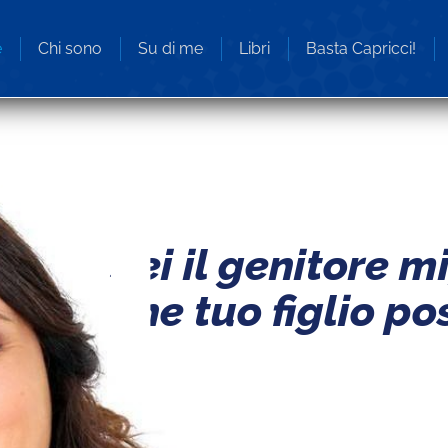
e
Chi sono
Su di me
Libri
Basta Capricci!
Sei il genitore m
che tuo figlio po