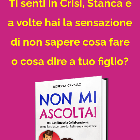
Ti senti in Crisi, Stanca e
a volte hai la sensazione
di non sapere cosa fare
o cosa dire a tuo figlio?