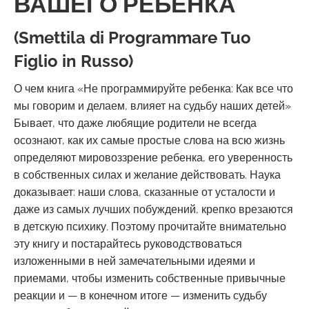
ВАШЕГО РЕБЕНКА
(Smettila di Programmare Tuo
Figlio in Russo)
О чем книга «Не программируйте ребенка: Как все что
мы говорим и делаем, влияет на судьбу наших детей»
Бывает, что даже любящие родители не всегда
осознают, как их самые простые слова на всю жизнь
определяют мировоззрение ребенка, его уверенность
в собственных силах и желание действовать. Наука
доказывает: наши слова, сказанные от усталости и
даже из самых лучших побуждений, крепко врезаются
в детскую психику. Поэтому прочитайте внимательно
эту книгу и постарайтесь руководствоваться
изложенными в ней замечательными идеями и
приемами, чтобы изменить собственные привычные
реакции и — в конечном итоге — изменить судьбу