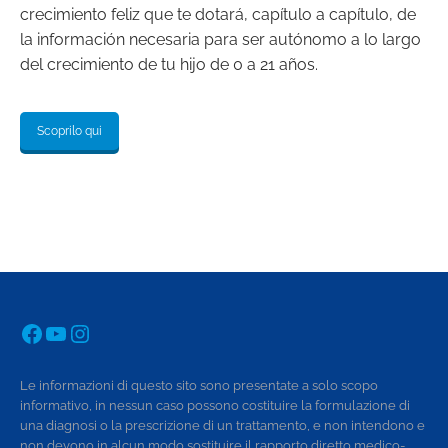
crecimiento feliz que te dotará, capítulo a capítulo, de
la información necesaria para ser autónomo a lo largo
del crecimiento de tu hijo de 0 a 21 años.
Scoprilo qui
Facebook
YouTube
Instagram
Le informazioni di questo sito sono presentate a solo scopo
informativo, in nessun caso possono costituire la formulazione di
una diagnosi o la prescrizione di un trattamento, e non intendono e
non devono in alcun modo sostituire il rapporto diretto medico-