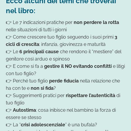
Ecco alcuni dei temi che troverai
nel libro:
👉 Le 7 indicazioni pratiche per
non perdere la rotta
nelle situazioni di tutti i giorni
👉 Come crescere tuo figlio seguendo i suoi primi
3
cicli di crescita
: infanzia, giovinezza e maturità
👉 Le
6 principali cause
che rendono il “mestiere” del
genitore così arduo e spinoso
👉 E come si fa a
gestire il NO evitando conflitti
e litigi
con tuo figlio?
👉 Perché tuo figlio
perde fiducia
nella relazione che
ha con te e
non si fida
?
👉 Suggerimenti pratici per
rispettare l’autenticità
di
tuo figlio
👉
Autostima
: cosa inibisce nel bambino la forza di
essere se stesso
👉 La “
crisi adolescenziale
” è una bufala?