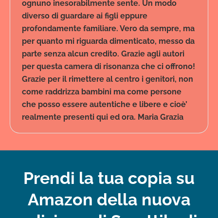
ognuno inesorabilmente sente. Un modo
diverso di guardare ai figli eppure
profondamente familiare. Vero da sempre, ma
per quanto mi riguarda dimenticato, messo da
parte senza alcun credito. Grazie agli autori
per questa camera di risonanza che ci offrono!
Grazie per il rimettere al centro i genitori, non
come raddrizza bambini ma come persone
che posso essere autentiche e libere e cioè’
realmente presenti qui ed ora. Maria Grazia
Prendi la tua copia su
Amazon della nuova