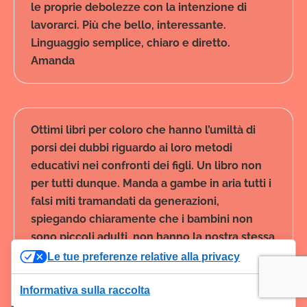
le proprie debolezze con la intenzione di
lavorarci. Più che bello, interessante.
Linguaggio semplice, chiaro e diretto.
Amanda
Ottimi libri per coloro che hanno l’umiltà di
porsi dei dubbi riguardo ai loro metodi
educativi nei confronti dei figli. Un libro non
per tutti dunque. Manda a gambe in aria tutti i
falsi miti tramandati da generazioni,
spiegando chiaramente che i bambini non
sono piccoli adulti, non hanno la nostra stessa
capacità di ragionamento, ne tanto meno la
Le tue preferenze relative alla privacy
nostra visione del mondo che ci circonda (per
fortuna!). Nozioni semplici che spesso però i
Informativa sulla raccolta