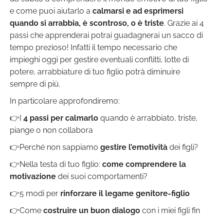
e come puoi aiutarlo a
calmarsi e ad esprimersi
quando si arrabbia, è scontroso, o è triste
. Grazie ai 4
passi che apprenderai potrai guadagnerai un sacco di
tempo prezioso! Infatti il tempo necessario che
impieghi oggi per gestire eventuali conflitti, lotte di
potere, arrabbiature di tuo figlio potrà diminuire
sempre di più.
In particolare approfondiremo:
👉I
4 passi per calmarlo
quando è arrabbiato, triste,
piange o non collabora
👉Perché non sappiamo
gestire l’emotività
dei figli?
👉Nella testa di tuo figlio:
come comprendere la
motivazione
dei suoi comportamenti?
👉5 modi per
rinforzare il legame genitore-figlio
👉Come
costruire un buon dialogo
con i miei figli fin