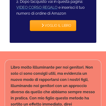
2. Dopo l’acquisto vai in questa pagina:
VIDEO CORSO REGALO
e inserisci il tuo
numero di ordine di Amazon
VOGLIO IL LIBRO
Libro molto illluminante per noi genitori. Non
solo ci sono consigli utili, ma evidenzia un
nuovo modo di rapportarsi con i nostri figli,
illuminando noi genitori con un approccio
diverso da quello che abbiamo sempre messo
in pratica. Con mio figlio questo metodo ha
sortito un effetto immediato, direi