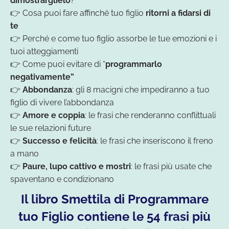
dimostrarglielo
?
👉 Cosa puoi fare affinché tuo figlio
ritorni a fidarsi di
te
👉 Perché e come tuo figlio assorbe le tue emozioni e i
tuoi atteggiamenti
👉 Come puoi evitare di “
programmarlo
negativamente”
👉
Abbondanza
: gli 8 macigni che impediranno a tuo
figlio di vivere l’abbondanza
👉
Amore e coppia
: le frasi che renderanno conflittuali
le sue relazioni future
👉
Successo e felicità
: le frasi che inseriscono il freno
a mano
👉
Paure, lupo cattivo e mostri
: le frasi più usate che
spaventano e condizionano
Il libro Smettila di Programmare
tuo Figlio contiene le 54 frasi più