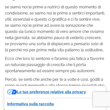
se siamo noi le prime a nutrirci di questo momento di
condivisione, se siamo noi le prime a sentirci importanti,
utili, essenziali e questo ci gratifica e ci fa sentire vive,
se siamo noi le prime ad avere la sensazione che
questo sia l’unico momento di vero amore che viviamo
nella giornata, se abbiamo paura di vederlo crescere,
se proviamo una sorta di dispiacere a pensarlo solo di
là perché noi per prime nella vita patiamo la solitudine…
Ecco che loro lo sentono e faranno più fatica a favorire
un naturale passaggio di crescita che li porta
spontaneamente ad essere sempre più autonomi.
Perciò, se senti che anche per te a volte è così, goditi a
pieno questi momenti e allo stesso tempo ricordati che
puoi essere sia il suo aiutante magico.
Le tue preferenze relative alla privacy
E quindi prenderti cura dei suoi bisogni sia che si tratti
Informativa sulla raccolta
di assecondarli, di favorire una regressione o di favorire