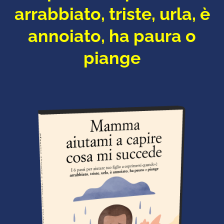
arrabbiato, triste, urla, è
annoiato, ha paura o
piange