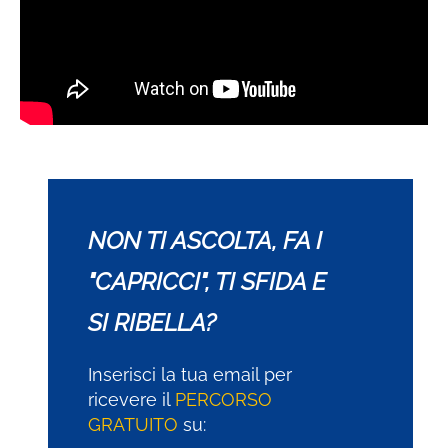
NON TI ASCOLTA, FA I
"CAPRICCI", TI SFIDA E
SI RIBELLA?
Inserisci la tua email per
ricevere il
PERCORSO
GRATUITO
su: