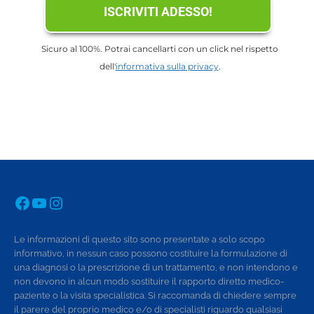
ISCRIVITI ADESSO!
Sicuro al 100%. Potrai cancellarti con un click nel rispetto
dell'
informativa sulla privacy
.
Facebook
YouTube
Instagram
Le informazioni di questo sito sono presentate a solo scopo
informativo, in nessun caso possono costituire la formulazione di
una diagnosi o la prescrizione di un trattamento, e non intendono e
non devono in alcun modo sostituire il rapporto diretto medico-
paziente o la visita specialistica. Si raccomanda di chiedere sempre
il parere del proprio medico e/o di specialisti riguardo qualsiasi