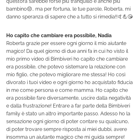
quest’ora sarebbe forse più tranquillo e anche più
bambino😔.. ma per fortuna, le tue parole, Roberta, mi
danno speranza di sapere che a tutto si rimedia!!🤙💪😘
Ho capito che cambiare era possibile, Nadia
Roberta grazie per essere ogni giorno il mio aiutante
magico! Da quel giorno di due anni fa in cui ho visto il
mio primo video di Bimbiveri ho capito che cambiare
era possibile, che potevo sistemare la relazione con
mio figlio, che potevo migliorare me stessa! Ho così
divorato i tuoi video e ogni giorno ho acquistato fiducia
in me come persona e come mamma. Ho capito che
era possibile fare diversamente, uscire dalla negatività
e dalla frustrazione! Entrare a far parte della Bimbiveri
family è stato un altro importante passo. Adesso ho la
sensazione ogni giorno di poter contare su qualcuno,
di poter trovare sempre risposta ai miei dubbi, avere
insomma un aiutante magico che mi guida sempre!