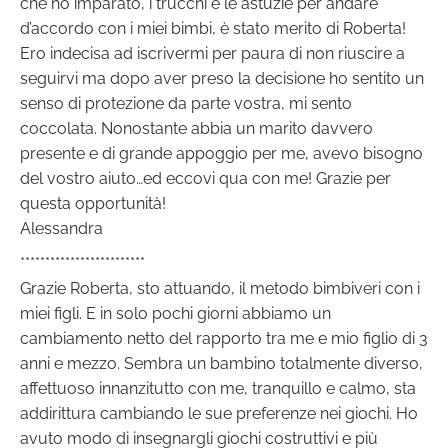
che ho imparato, i trucchi e le astuzie per andare
d’accordo con i miei bimbi, è stato merito di Roberta!
Ero indecisa ad iscrivermi per paura di non riuscire a
seguirvi ma dopo aver preso la decisione ho sentito un
senso di protezione da parte vostra, mi sento
coccolata. Nonostante abbia un marito davvero
presente e di grande appoggio per me, avevo bisogno
del vostro aiuto…ed eccovi qua con me! Grazie per
questa opportunità!
Alessandra
*************************
Grazie Roberta, sto attuando, il metodo bimbiveri con i
miei figli. E in solo pochi giorni abbiamo un
cambiamento netto del rapporto tra me e mio figlio di 3
anni e mezzo. Sembra un bambino totalmente diverso,
affettuoso innanzitutto con me, tranquillo e calmo, sta
addirittura cambiando le sue preferenze nei giochi. Ho
avuto modo di insegnargli giochi costruttivi e più