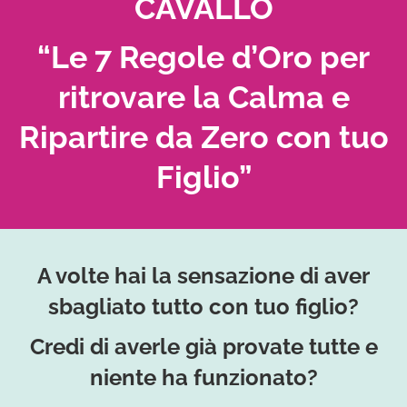
CAVALLO
“Le 7 Regole d’Oro per
ritrovare la Calma e
Ripartire da Zero con tuo
Figlio”
A volte hai la sensazione di aver
sbagliato tutto con tuo figlio?
Credi di averle già provate tutte e
niente ha funzionato?