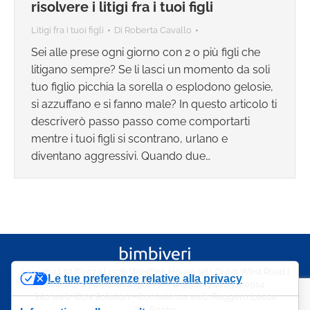
risolvere i litigi fra i tuoi figli
Litigi fra i tuoi figli
Di
Roberta Cavallo
Sei alle prese ogni giorno con 2 o più figli che
litigano sempre? Se li lasci un momento da soli
tuo figlio picchia la sorella o esplodono gelosie,
si azzuffano e si fanno male? In questo articolo ti
descriverò passo passo come comportarti
mentre i tuoi figli si scontrano, urlano e
diventano aggressivi. Quando due…
Lexema Ltd ©2023 | 137b Westlink House 981 Great West Road |
Le tue preferenze relative alla privacy
Brentford | United Kingdom, TW8 9DN | 4009100914
Sito web:
CLN Solution
- Consulenza web:
Ruggero Lecce
Footer