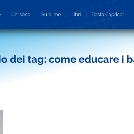
e
Chi sono
Su di me
Libri
Basta Capricci!
io dei tag:
come educare i 