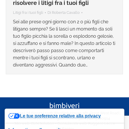
risolvere i litigi fra i tuoi figli
Litigi fra i tuoi figli
Di
Roberta Cavallo
Sei alle prese ogni giorno con 2 o più figli che
litigano sempre? Se li lasci un momento da soli
tuo figlio picchia la sorella o esplodono gelosie,
si azzuffano e si fanno male? In questo articolo ti
descriverò passo passo come comportarti
mentre i tuoi figli si scontrano, urlano e
diventano aggressivi. Quando due…
Lexema Ltd ©2023 | 137b Westlink House 981 Great West Road |
Le tue preferenze relative alla privacy
Brentford | United Kingdom, TW8 9DN | 4009100914
Sito web:
CLN Solution
- Consulenza web:
Ruggero Lecce
Footer