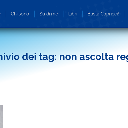
e
Chi sono
Su di me
Libri
Basta Capricci!
ivio dei tag:
non ascolta re