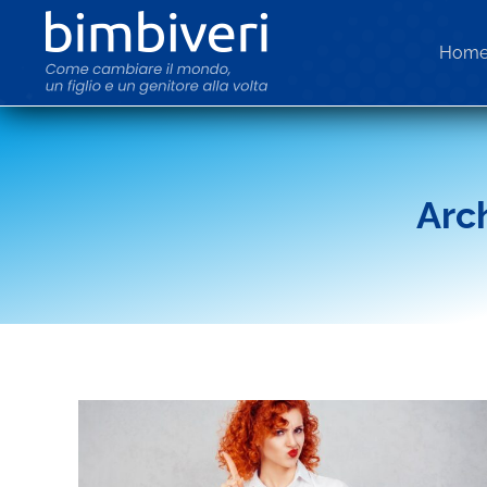
Hom
Arch