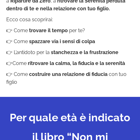
a
Ripartire da Zero
, a
ritrovare la Serenità perduta
dentro di te e nella relazione con tuo figlio.
Ecco cosa scoprirai:
👉 Come
trovare il tempo
per te?
👉 Come
spazzare via i sensi di colpa
👉 L’antidoto per la
stanchezza e la frustrazione
👉Come
ritrovare la calma, la fiducia e la serenità
👉 Come
costruire una relazione di fiducia
con tuo
figlio
Per quale età è indicato
il libro “Non mi