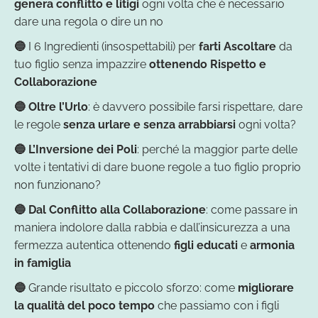
genera conflitto e litigi
ogni volta che è necessario
dare una regola o dire un no
🔵
I 6 Ingredienti (insospettabili) per
farti Ascoltare
da
tuo figlio senza impazzire
ottenendo Rispetto e
Collaborazione
🔵
Oltre l’Urlo
: è davvero possibile farsi rispettare, dare
le regole
senza urlare e senza arrabbiarsi
ogni volta?
🔵
L’Inversione dei Poli
: perché la maggior parte delle
volte i tentativi di dare buone regole a tuo figlio proprio
non funzionano?
🔵
Dal Conflitto alla Collaborazione
: come passare in
maniera indolore dalla rabbia e dall’insicurezza a una
fermezza autentica ottenendo
figli educati
e
armonia
in famiglia
🔵
Grande risultato e piccolo sforzo: come
migliorare
la qualità del poco tempo
che passiamo con i figli