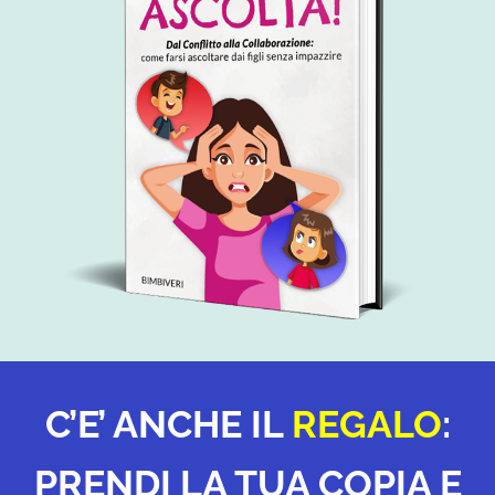
C’E’ ANCHE IL
REGALO
:
PRENDI LA TUA COPIA E