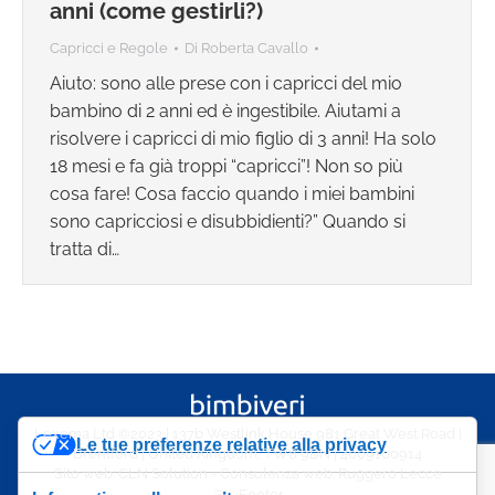
anni (come gestirli?)
Capricci e Regole
Di
Roberta Cavallo
Aiuto: sono alle prese con i capricci del mio
bambino di 2 anni ed è ingestibile. Aiutami a
risolvere i capricci di mio figlio di 3 anni! Ha solo
18 mesi e fa già troppi “capricci”! Non so più
cosa fare! Cosa faccio quando i miei bambini
sono capricciosi e disubbidienti?” Quando si
tratta di…
Lexema Ltd ©2023 | 137b Westlink House 981 Great West Road |
Le tue preferenze relative alla privacy
Brentford | United Kingdom, TW8 9DN | 4009100914
Sito web:
CLN Solution
- Consulenza web:
Ruggero Lecce
Footer