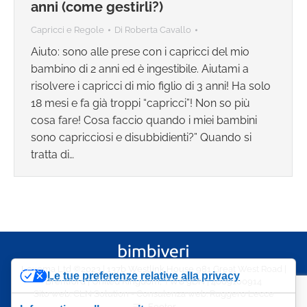
anni (come gestirli?)
Capricci e Regole
Di
Roberta Cavallo
Aiuto: sono alle prese con i capricci del mio
bambino di 2 anni ed è ingestibile. Aiutami a
risolvere i capricci di mio figlio di 3 anni! Ha solo
18 mesi e fa già troppi “capricci”! Non so più
cosa fare! Cosa faccio quando i miei bambini
sono capricciosi e disubbidienti?” Quando si
tratta di…
Lexema Ltd ©2023 | 137b Westlink House 981 Great West Road |
Le tue preferenze relative alla privacy
Brentford | United Kingdom, TW8 9DN | 4009100914
Sito web:
CLN Solution
- Consulenza web:
Ruggero Lecce
Footer