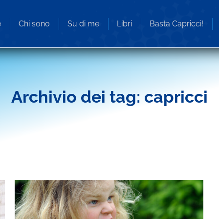
e
Chi sono
Su di me
Libri
Basta Capricci!
Archivio dei tag:
capricci