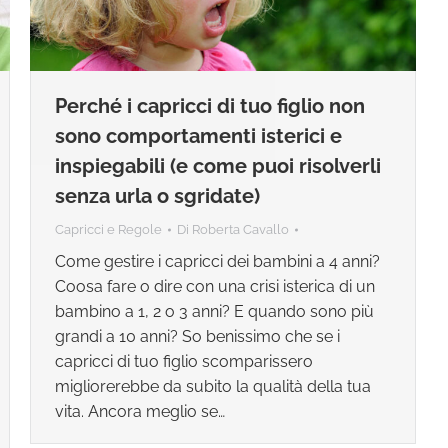
Perché i capricci di tuo figlio non
sono comportamenti isterici e
inspiegabili (e come puoi risolverli
senza urla o sgridate)
Capricci e Regole
Di
Roberta Cavallo
Come gestire i capricci dei bambini a 4 anni?
Coosa fare o dire con una crisi isterica di un
bambino a 1, 2 o 3 anni? E quando sono più
grandi a 10 anni? So benissimo che se i
capricci di tuo figlio scomparissero
migliorerebbe da subito la qualità della tua
vita. Ancora meglio se…