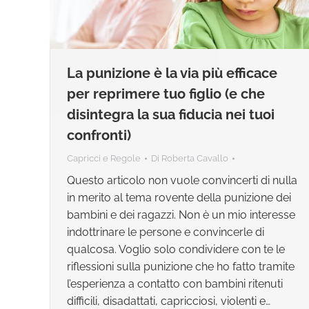
La punizione è la via più efficace
per reprimere tuo figlio (e che
disintegra la sua fiducia nei tuoi
confronti)
Capricci e Regole
Di
Roberta Cavallo
Questo articolo non vuole convincerti di nulla
in merito al tema rovente della punizione dei
bambini e dei ragazzi. Non è un mio interesse
indottrinare le persone e convincerle di
qualcosa. Voglio solo condividere con te le
riflessioni sulla punizione che ho fatto tramite
l’esperienza a contatto con bambini ritenuti
difficili, disadattati, capricciosi, violenti e…