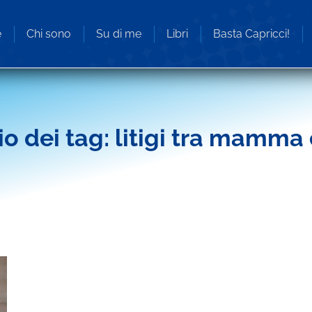
e
Chi sono
Su di me
Libri
Basta Capricci!
io dei tag:
litigi tra mamma