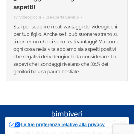
aspetti!
Tv, Videogiochi
Di
Roberta Cavallo
Stai per scoprire i reali vantaggi dei videogiochi
per tuo figlio. Anche se ti può suonare strano sì,
ti confermo che ci sono reali vantaggi! Ma come
ogni cosa nella vita abbiamo sia aspetti positivi
che negativi dei videogiochi da considerare. Lo
sapevi che i sondaggi rivelano che l’81% dei
genitori ha una paura bestiale…
Lexema Ltd ©2023 | 137b Westlink House 981 Great West Road |
Le tue preferenze relative alla privacy
Brentford | United Kingdom, TW8 9DN | 4009100914
Sito web:
CLN Solution
- Consulenza web:
Ruggero Lecce