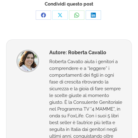
Condividi questo post
Condividi
Condividi
Condividi
Condividi
su
su
su
su
Facebook
X
WhatsApp
LinkedIn
Autore:
Roberta Cavallo
Roberta Cavallo aiuta i genitori a
comprendere e a “leggere” i
comportamenti dei figli in ogni
fase di crescita ritrovando la
sicurezza e la gioia di fare sempre
le scelte giuste al momento
giusto. È la Consulente Genitoriale
nel Programma TV “4 MAMME”, in
onda su FoxLife. Con i suoi 5 libri
best seller è l’autrice più letta e
seguita in Italia dai genitori negli
ultimi anni, conquistando oltre