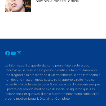
bambini e ragazzi “difficili”
Facebook
YouTube
Instagram
Le informazioni di questo sito sono presentate a solo scopo
informativo, in nessun caso possono costituire la formulazione di
una diagnosi o la prescrizione di un trattamento, e non intendono e
non devono in alcun modo sostituire il rapporto diretto medico-
paziente o la visita specialistica. Si raccomanda di chiedere sempre
il parere del proprio medico e/o di specialisti riguardo qualsiasi
indicazione. Per qualsiasi dubbio è sempre necessario contattare il
proprio medico.
Leggi il Disclaimer Completo