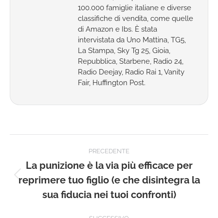
100.000 famiglie italiane e diverse
classifiche di vendita, come quelle
di Amazon e Ibs. È stata
intervistata da Uno Mattina, TG5,
La Stampa, Sky Tg 25, Gioia,
Repubblica, Starbene, Radio 24,
Radio Deejay, Radio Rai 1, Vanity
Fair, Huffington Post.
Naviga
PRECEDENTE
tra
La punizione è la via più efficace per
reprimere tuo figlio (e che disintegra la
Post
i
precedente:
sua fiducia nei tuoi confronti)
post