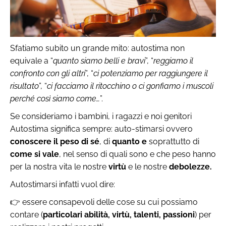
Sfatiamo subito un grande mito: autostima non
equivale a “
quanto siamo belli e bravi
”, “
reggiamo il
confronto con gli altri
”, “
ci potenziamo per raggiungere il
risultato
”, “
ci facciamo il ritocchino o ci gonfiamo i muscoli
perché così siamo come…
”.
Se consideriamo i bambini, i ragazzi e noi genitori
Autostima significa sempre: auto-stimarsi ovvero
conoscere il peso di sé
, di
quanto e
soprattutto di
come si vale
, nel senso di quali sono e che peso hanno
per la nostra vita le nostre
virtù
e le nostre
debolezze.
Autostimarsi infatti vuol dire:
👉 essere consapevoli delle cose su cui possiamo
contare (
particolari abilità, virtù, talenti, passioni
) per