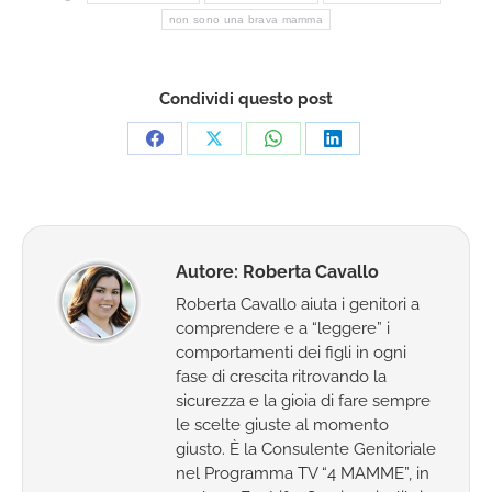
non sono una brava mamma
Condividi questo post
Condividi
Condividi
Condividi
Condividi
su
su
su
su
Facebook
X
WhatsApp
LinkedIn
Autore:
Roberta Cavallo
Roberta Cavallo aiuta i genitori a
comprendere e a “leggere” i
comportamenti dei figli in ogni
fase di crescita ritrovando la
sicurezza e la gioia di fare sempre
le scelte giuste al momento
giusto. È la Consulente Genitoriale
nel Programma TV “4 MAMME”, in