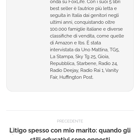
onda su FoxLife. Con i suoi 5 libri
best seller è l’autrice più letta e
seguita in Italia dai genitori negli
ultimi anni, conquistando oltre
100.000 famiglie italiane e diverse
classifiche di vendita, come quelle
di Amazon e Ibs. È stata
intervistata da Uno Mattina, TG5,
La Stampa, Sky Tg 25, Gioia,
Repubblica, Starbene, Radio 24,
Radio Deejay, Radio Rai 1, Vanity
Fair, Huffington Post.
Naviga
PRECEDENTE
tra
Litigo spesso con mio marito: quando gli
Post
stili educativi sono opposti