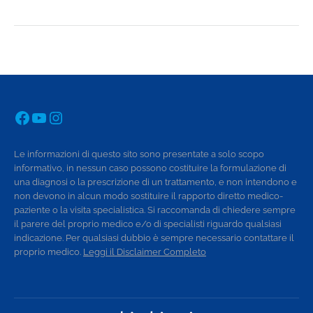
Facebook
YouTube
Instagram
Le informazioni di questo sito sono presentate a solo scopo
informativo, in nessun caso possono costituire la formulazione di
una diagnosi o la prescrizione di un trattamento, e non intendono e
non devono in alcun modo sostituire il rapporto diretto medico-
paziente o la visita specialistica. Si raccomanda di chiedere sempre
il parere del proprio medico e/o di specialisti riguardo qualsiasi
indicazione. Per qualsiasi dubbio è sempre necessario contattare il
proprio medico.
Leggi il Disclaimer Completo