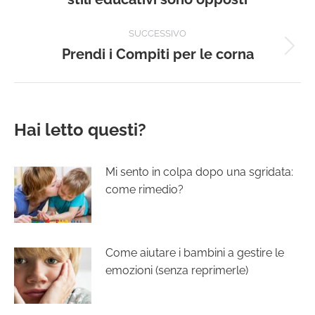
i
precedente:
post
SUCCESSIVO
Prendi i Compiti per le corna
Prossimo
post:
Hai letto questi?
Mi sento in colpa dopo una sgridata:
come rimedio?
Come aiutare i bambini a gestire le
emozioni (senza reprimerle)