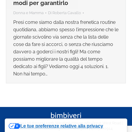
modi per garantirlo
Donna e Mamma
Di
Roberta Cavallo
Presi come siamo dalla nostra frenetica routine
quotidiana, abbiamo spesso l’impressione che le
giornate scivolino via senza che la lista delle
cose da fare si accorci, o senza che riusciamo
davvero a goderci i nostri figli! Ma come
possiamo migliorare la qualità del tempo
dedicato ai figli? Vediamo oggi 4 soluzioni. 1.
Non hai tempo…
Lexema Ltd ©2023 | 137b Westlink House 981 Great West Road |
Le tue preferenze relative alla privacy
Brentford | United Kingdom, TW8 9DN | 4009100914