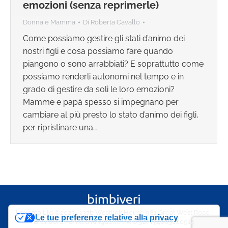
emozioni (senza reprimerle)
Donna e Mamma
Di
Roberta Cavallo
Come possiamo gestire gli stati d’animo dei
nostri figli e cosa possiamo fare quando
piangono o sono arrabbiati? E soprattutto come
possiamo renderli autonomi nel tempo e in
grado di gestire da soli le loro emozioni?
Mamme e papà spesso si impegnano per
cambiare al più presto lo stato d’animo dei figli,
per ripristinare una…
Lexema Ltd ©2023 | 137b Westlink House 981 Great West Road |
Le tue preferenze relative alla privacy
Brentford | United Kingdom, TW8 9DN | 4009100914