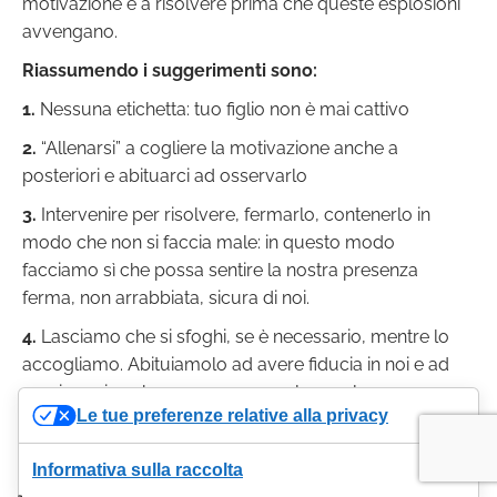
motivazione e a risolvere prima che queste esplosioni
avvengano.
Riassumendo i suggerimenti sono:
1.
Nessuna etichetta: tuo figlio non è mai cattivo
2.
“Allenarsi” a cogliere la motivazione anche a
posteriori e abituarci ad osservarlo
3.
Intervenire per risolvere, fermarlo, contenerlo in
modo che non si faccia male: in questo modo
facciamo sì che possa sentire la nostra presenza
ferma, non arrabbiata, sicura di noi.
4.
Lasciamo che si sfoghi, se è necessario, mentre lo
accogliamo. Abituiamolo ad avere fiducia in noi e ad
esprimersi anche man mano con le parole.
Le tue preferenze relative alla privacy
5.
Risolviamo con una soluzione concreta, rimediamo
Magari tuo figlio non riuscirà a farlo da subito se ha
Informativa sulla raccolta