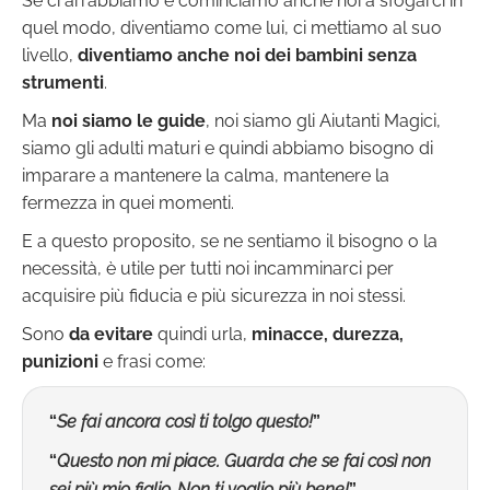
Se ci arrabbiamo e cominciamo anche noi a sfogarci in
quel modo, diventiamo come lui, ci mettiamo al suo
livello,
diventiamo anche noi dei bambini senza
strumenti
.
Ma
noi siamo le guide
, noi siamo gli Aiutanti Magici,
siamo gli adulti maturi e quindi abbiamo bisogno di
imparare a mantenere la calma, mantenere la
fermezza in quei momenti.
E a questo proposito, se ne sentiamo il bisogno o la
necessità, è utile per tutti noi incamminarci per
acquisire più fiducia e più sicurezza in noi stessi.
Sono
da evitare
quindi urla,
minacce, durezza,
punizioni
e frasi come:
“
Se fai ancora così ti tolgo questo!
”
“
Questo non mi piace. Guarda che se fai così non
sei più mio figlio. Non ti voglio più bene!
”