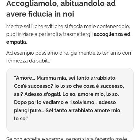
Accogliamolo, abituandolo ad
avere fiducia in noi
Mentre sei lì che eviti che si faccia male contenendolo,
puoi iniziare a parlargli a trasmettergli
accoglienza ed
empatia
.
Ad esempio possiamo dire, già mentre lo teniamo con
fermezza da subito:
“Amore… Mamma mia, sei tanto arrabbiato.
Cos’è successo? Io lo so che cosa è successo,
sai? Adesso sfogati. Lo so, amore mio, lo so.
Dopo poi lo vediamo e risolviamo… adesso
piangi pure… Sei tanto arrabbiato amore mio,
lo so.”
Se non accetta e scappa, se non si sta facendo male,