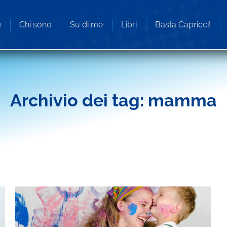
e
Chi sono
Su di me
Libri
Basta Capricci!
Archivio dei tag:
mamma