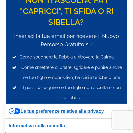
NON TI ASCOLTA, FA I
"CAPRICCI", TI SFIDA O RI
SIBELLA?
Inserisci la tua email per ricevere il Nuovo
Percorso Gratuito su:
Come spegnere la Rabbia e ritrovare la Calma
Come smettere di urlare, sgridare e punire anche
se tuo figlio è oppositivo, ha crisi isteriche o urla
I passi da seguire se tuo figlio n
on ascolta e non
collabora
Urla e crisi di Rabbia: come calmare tuo figlio?
Le tue preferenze relative alla privacy
Informativa sulla raccolta