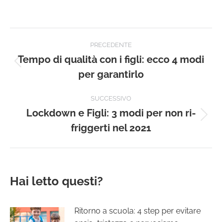
Naviga
PRECEDENTE
tra
Tempo di qualità con i figli: ecco 4 modi
Post
per garantirlo
i
precedente:
post
SUCCESSIVO
Lockdown e Figli: 3 modi per non ri-
Prossimo
friggerti nel 2021
post:
Hai letto questi?
Ritorno a scuola: 4 step per evitare