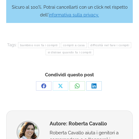
Sicuro al 100%. Potrai cancellarti con un click nel rispetto
dell'
informativa sulla privacy.
Tags:
bambino non fa i compiti
compiti a casa
difficoltà nel fare i compiti
si distrae quando fa i compiti
Condividi questo post
Condividi
Condividi
Condividi
Condividi
su
su
su
su
Facebook
X
WhatsApp
LinkedIn
Autore:
Roberta Cavallo
Roberta Cavallo aiuta i genitori a