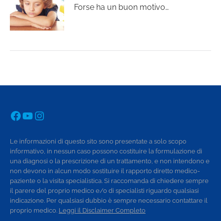
Forse ha un buon motivo…
Facebook
YouTube
Instagram
Le informazioni di questo sito sono presentate a solo scopo
informativo, in nessun caso possono costituire la formulazione di
una diagnosi o la prescrizione di un trattamento, e non intendono e
non devono in alcun modo sostituire il rapporto diretto medico-
paziente o la visita specialistica. Si raccomanda di chiedere sempre
il parere del proprio medico e/o di specialisti riguardo qualsiasi
indicazione. Per qualsiasi dubbio è sempre necessario contattare il
proprio medico.
Leggi il Disclaimer Completo