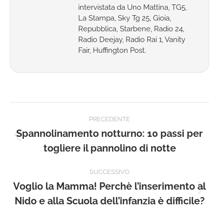
intervistata da Uno Mattina, TG5,
La Stampa, Sky Tg 25, Gioia,
Repubblica, Starbene, Radio 24,
Radio Deejay, Radio Rai 1, Vanity
Fair, Huffington Post.
Naviga
PRECEDENTE
tra
Spannolinamento notturno: 10 passi per
Post
togliere il pannolino di notte
i
precedente:
post
SUCCESSIVO
Voglio la Mamma! Perchè l’inserimento al
Prossimo
Nido e alla Scuola dell’infanzia è difficile?
post: