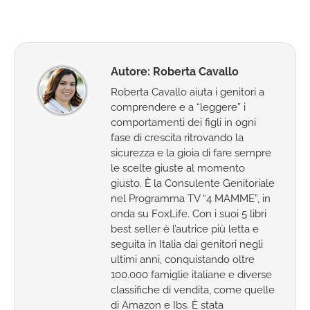
su
su
su
su
Facebook
X
WhatsApp
LinkedIn
Autore:
Roberta Cavallo
Roberta Cavallo aiuta i genitori a
comprendere e a “leggere” i
comportamenti dei figli in ogni
fase di crescita ritrovando la
sicurezza e la gioia di fare sempre
le scelte giuste al momento
giusto. È la Consulente Genitoriale
nel Programma TV “4 MAMME”, in
onda su FoxLife. Con i suoi 5 libri
best seller è l’autrice più letta e
seguita in Italia dai genitori negli
ultimi anni, conquistando oltre
100.000 famiglie italiane e diverse
classifiche di vendita, come quelle
di Amazon e Ibs. È stata