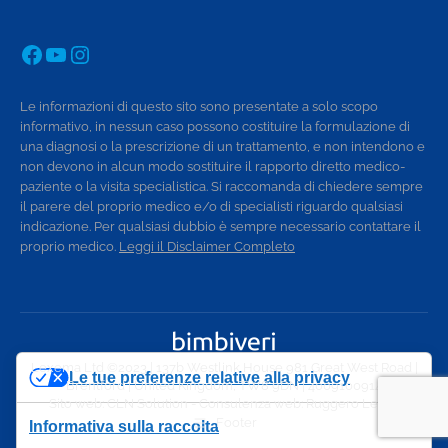
Facebook
YouTube
Instagram
Le informazioni di questo sito sono presentate a solo scopo
informativo, in nessun caso possono costituire la formulazione di
una diagnosi o la prescrizione di un trattamento, e non intendono e
non devono in alcun modo sostituire il rapporto diretto medico-
paziente o la visita specialistica. Si raccomanda di chiedere sempre
il parere del proprio medico e/o di specialisti riguardo qualsiasi
indicazione. Per qualsiasi dubbio è sempre necessario contattare il
proprio medico.
Leggi il Disclaimer Completo
Lexema Ltd ©2023 | 137b Westlink House 981 Great West Road |
Le tue preferenze relative alla privacy
Brentford | United Kingdom, TW8 9DN | 4009100914
Sito web:
CLN Solution
- Consulenza web:
Ruggero Lecce
Footer
Informativa sulla raccolta