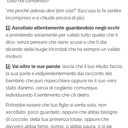
“
cosa hai combinato?
”
“
ma perché adesso devi fare così?
” (l’accusa lo fa sentire
incompreso e si chiude ancora di più)
3️⃣
Ascoltalo attentamente guardandolo negli occhi
e prendendo seriamente per valido tutto quello che ti
dice, senza pensare che siano scuse o che ti stia
dicendo delle bugie (ricordati che ha sempre un valido
motivo)
4️⃣
Vai oltre le sue parole
: lascia che il tuo intuito faccia
la sua parte e indipendentemente dal racconto del
bambino che può rispecchiare oppure no il suo vero
stato d’animo, cerca di coglierlo comunque,
individuando il sentimento che c’è dietro.
Potrebbe essere che tuo figlio si senta solo, non
ascoltato, poco guardato, oppure che abbia bisogno
di coccole, della tua presenza totale, oppure che
davvero abbia fame, sonno, o abbia paura, o si sia